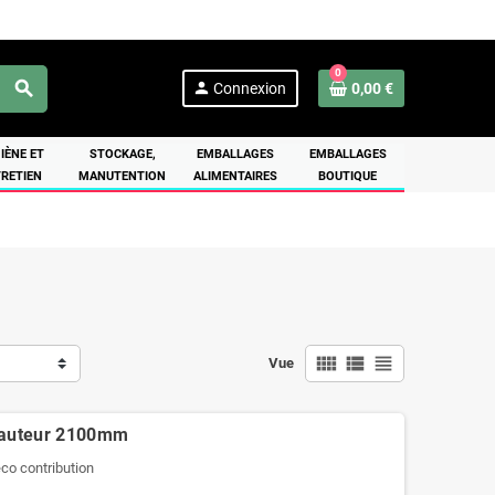
0
search
person
Connexion
0,00 €
IÈNE ET
STOCKAGE,
EMBALLAGES
EMBALLAGES
RETIEN
MANUTENTION
ALIMENTAIRES
BOUTIQUE
view_comfy
view_list
view_headline
Vue
hauteur 2100mm
'éco contribution