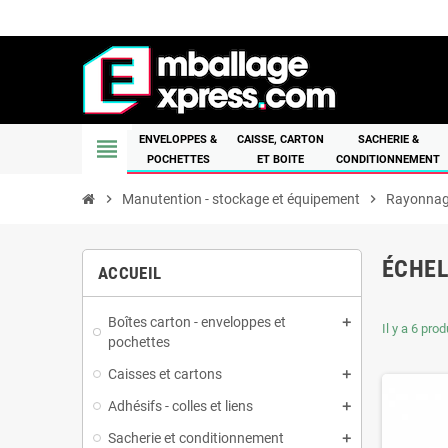
ENVELOPPES &
CAISSE, CARTON
SACHERIE &
view_headline
POCHETTES
ET BOITE
CONDITIONNEMENT
chevron_right
Manutention - stockage et équipement
chevron_right
Rayonna
ÉCHEL
ACCUEIL
Boîtes carton - enveloppes et
Il y a 6 prod
pochettes
Caisses et cartons
Adhésifs - colles et liens
Sacherie et conditionnement