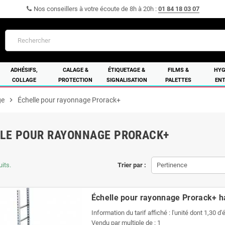
Nos conseillers à votre écoute de 8h à 20h :
01 84 18 03 07
ADHÉSIFS,
CALAGE &
ÉTIQUETAGE &
FILMS &
HYG
COLLAGE
PROTECTION
SIGNALISATION
PALETTES
ENT
ge
chevron_right
Échelle pour rayonnage Prorack+
LE POUR RAYONNAGE PRORACK+
uits.
Trier par :
Pertinence
Échelle pour rayonnage Prorack+ 
Information du tarif affiché : l'unité dont 1,30 d
Vendu par multiple de : 1