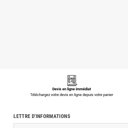
Pochettes -
Pochettes -
Enveloppes
Enveloppes
plastiques opaques
plastiques opaques
80 µ 400x520 mm
60 µ 700x900 mm
1,44 €
3,35 €
Devis en ligne immédiat
Téléchargez votre devis en ligne depuis votre panier
LETTRE D'INFORMATIONS