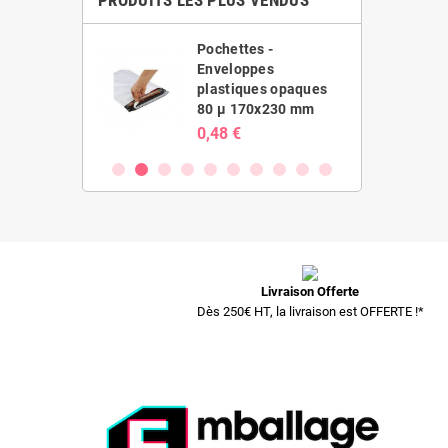
PRODUITS LES PLUS VENDUS
es -
Pochettes -
ppes
Enveloppes
ues opaques
plastiques opaques
20x410 mm
80 µ 170x230 mm
0,48 €
Livraison Offerte
Dès 250€ HT, la livraison est OFFERTE !*