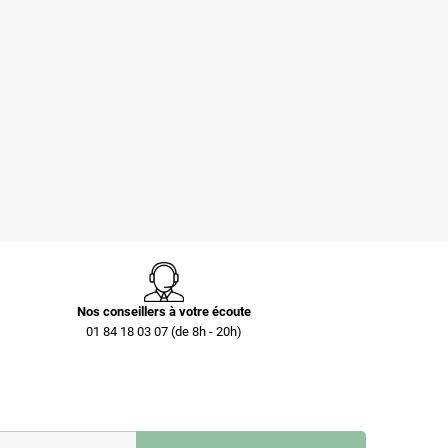
Pochettes -
Caisse carton
Enveloppes
palettisable C40 avec
plastiques opaques
couvercle 300 x 200 x
80 µ 230x325 mm
40 mm
0,73 €
0,40 €
Nos conseillers à votre écoute
01 84 18 03 07 (de 8h - 20h)