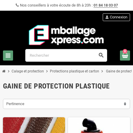
Nos conseillers à votre écoute de 8h à 20h :
01 84 18 03 07
person
Connexion
0
view_headline
search
chevron_right
chevron_right
chevron_right
Calage et protection
Protections plastique et carton
Gaine de protect
GAINE DE PROTECTION PLASTIQUE
Pertinence