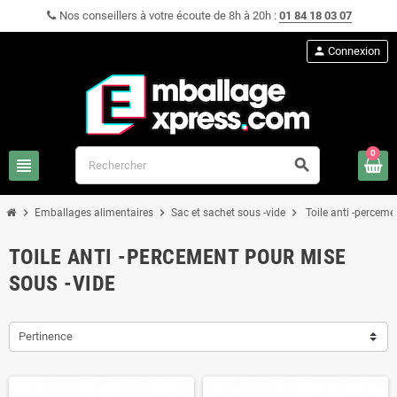
Nos conseillers à votre écoute de 8h à 20h :
01 84 18 03 07
person
Connexion
0
view_headline
search
chevron_right
chevron_right
chevron_right
Emballages alimentaires
Sac et sachet sous -vide
Toile anti -perceme
TOILE ANTI -PERCEMENT POUR MISE
SOUS -VIDE
Pertinence