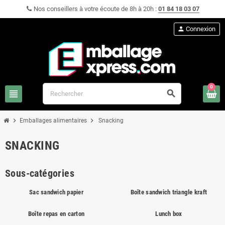
Nos conseillers à votre écoute de 8h à 20h :
01 84 18 03 07
person
Connexion
0
view_headline
search
chevron_right
chevron_right
Emballages alimentaires
Snacking
SNACKING
Sous-catégories
Sac sandwich papier
Boîte sandwich triangle kraft
Boîte repas en carton
Lunch box