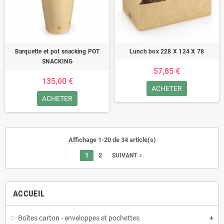
Barquette et pot snacking POT
Lunch box 228 X 124 X 78
SNACKING
57,85 €
135,00 €
ACHETER
ACHETER
Affichage 1-20 de 34 article(s)
1
2
navigate_next
SUIVANT
ACCUEIL
Boîtes carton - enveloppes et pochettes