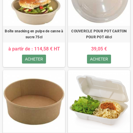
Boîte snacking en pulpe de canne à
COUVERCLE POUR POT CARTON
sucre 75cl
POUR POT 48cl
à partir de : 114,58 € HT
39,05 €
ACHETER
ACHETER