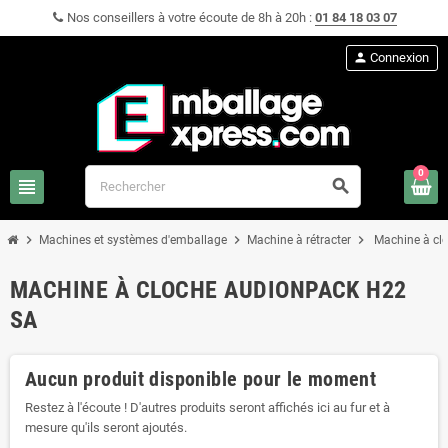
Nos conseillers à votre écoute de 8h à 20h :
01 84 18 03 07
person
Connexion
0
view_headline
search
chevron_right
chevron_right
chevron_right
Machines et systèmes d'emballage
Machine à rétracter
Machine à cl
MACHINE À CLOCHE AUDIONPACK H22
SA
Aucun produit disponible pour le moment
Restez à l'écoute ! D'autres produits seront affichés ici au fur et à
mesure qu'ils seront ajoutés.