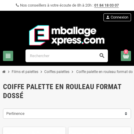
Nos conseillers à votre écoute de 8h à 20h :
01 84 18 03 07
person
Connexion
0
view_headline
search
chevron_right
chevron_right
chevron_right
Films et palettes
Coiffes palettes
Coiffe palette en rouleau format do
COIFFE PALETTE EN ROULEAU FORMAT
DOSSÉ
Pertinence