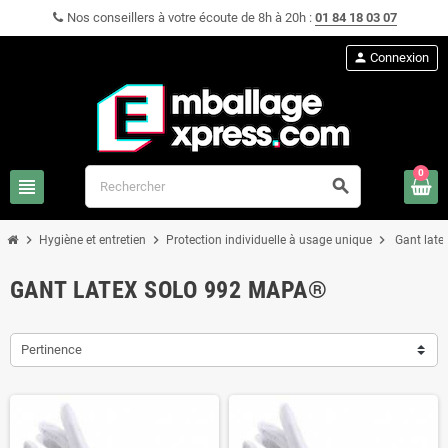
Nos conseillers à votre écoute de 8h à 20h :
01 84 18 03 07
person
Connexion
0
view_headline
search
chevron_right
chevron_right
chevron_right
Hygiène et entretien
Protection individuelle à usage unique
Gant lat
GANT LATEX SOLO 992 MAPA®
Pertinence