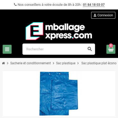
Nos conseillers à votre écoute de 8h à 20h :
01 84 18 03 07
person
Connexion
0
view_headline
search
chevron_right
chevron_right
chevron_right
Sacherie et conditionnement
Sac plastique
Sac plastique plat écono