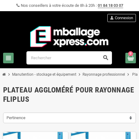
Nos conseillers à votre écoute de 8h à 20h :
01 84 18 03 07
person
Connexion
0
view_headline
search
chevron_right
chevron_right
chevron_right
Manutention - stockage et équipement
Rayonnage professionnel
Pla
PLATEAU AGGLOMÉRÉ POUR RAYONNAGE
FLIPLUS
Pertinence