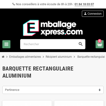
Nos conseillers à votre écoute de 8h à 20h :
01 84 18 03 07
person
Connexion
0
view_headline
search
chevron_right
chevron_right
chevron_right
Emballages alimentaires
Récipient aluminium
Barquette rectangulai
BARQUETTE RECTANGULAIRE
ALUMINIUM
Pertinence