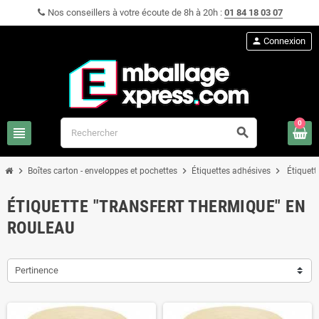
Nos conseillers à votre écoute de 8h à 20h :
01 84 18 03 07
person
Connexion
0
view_headline
search
chevron_right
chevron_right
chevron_right
Boîtes carton - enveloppes et pochettes
Étiquettes adhésives
Étiquett
ÉTIQUETTE "TRANSFERT THERMIQUE" EN
ROULEAU
Pertinence