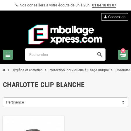
Nos conseillers à votre écoute de 8h à 20h :
01 84 18 03 07
person
Connexion
0
view_headline
search
chevron_right
chevron_right
chevron_right
Hygiène et entretien
Protection individuelle à usage unique
Charlotte
CHARLOTTE CLIP BLANCHE
Pertinence