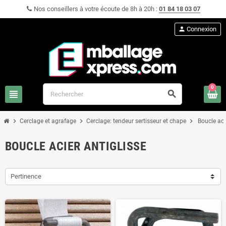
Nos conseillers à votre écoute de 8h à 20h :
01 84 18 03 07
person
Connexion
0
view_headline
search
chevron_right
chevron_right
chevron_right
Cerclage et agrafage
Cerclage: tendeur sertisseur et chape
Boucle aci
BOUCLE ACIER ANTIGLISSE
Pertinence