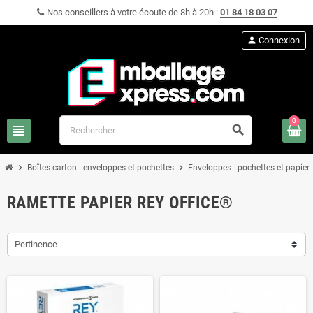
Nos conseillers à votre écoute de 8h à 20h :
01 84 18 03 07
person
Connexion
0
view_headline
search
chevron_right
chevron_right
Boîtes carton - enveloppes et pochettes
Enveloppes - pochettes et papier 
RAMETTE PAPIER REY OFFICE®
Pertinence