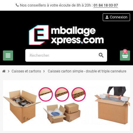
Nos conseillers à votre écoute de 8h à 20h :
01 84 18 03 07
person
Connexion
0
view_headline
search
chevron_right
chevron_right
Caisses et cartons
Caisses carton simple - double et triple cannelure