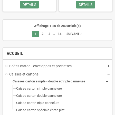
DÉTAILS
DÉTAILS
Affichage 1-20 de 280 article(s)
…
1
2
3
14
navigate_next
SUIVANT
ACCUEIL
Boîtes carton - enveloppes et pochettes
Caisses et cartons
Caisses carton simple - double et triple cannelure
Caisse carton simple cannelure
Caisse carton double cannelure
Caisse carton triple cannelure
Caisse carton spéciale écran plat