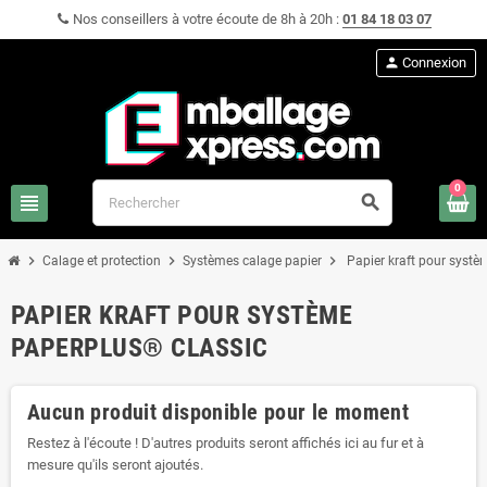
Nos conseillers à votre écoute de 8h à 20h :
01 84 18 03 07
person
Connexion
0
view_headline
search
chevron_right
chevron_right
chevron_right
Calage et protection
Systèmes calage papier
Papier kraft pour syst
PAPIER KRAFT POUR SYSTÈME
PAPERPLUS® CLASSIC
Aucun produit disponible pour le moment
Restez à l'écoute ! D'autres produits seront affichés ici au fur et à
mesure qu'ils seront ajoutés.