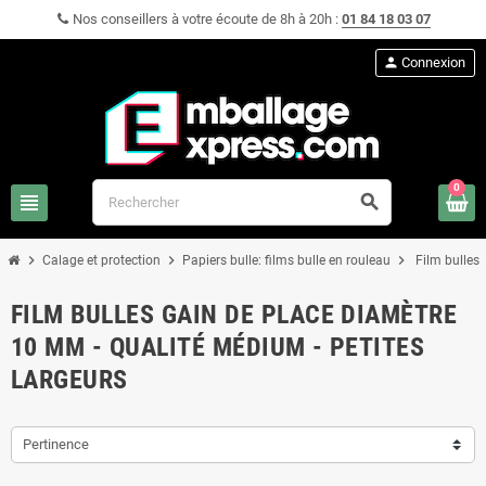
Nos conseillers à votre écoute de 8h à 20h :
01 84 18 03 07
person
Connexion
0
view_headline
search
chevron_right
chevron_right
chevron_right
Calage et protection
Papiers bulle: films bulle en rouleau
Film bulles
FILM BULLES GAIN DE PLACE DIAMÈTRE
10 MM - QUALITÉ MÉDIUM - PETITES
LARGEURS
Pertinence