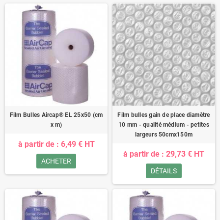
Film Bulles Aircap® EL 25x50 (cm
Film bulles gain de place diamètre
x m)
10 mm - qualité médium - petites
largeurs 50cmx150m
à partir de : 6,49 € HT
à partir de : 29,73 € HT
ACHETER
DÉTAILS