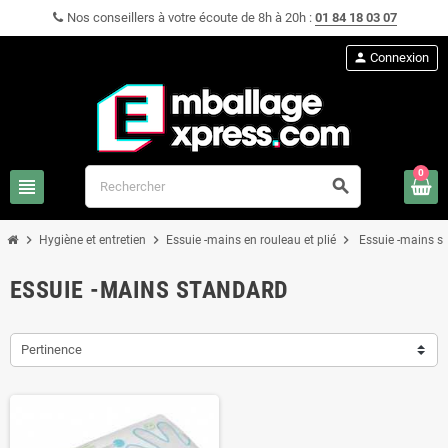
Nos conseillers à votre écoute de 8h à 20h :
01 84 18 03 07
person
Connexion
0
view_headline
search
chevron_right
chevron_right
chevron_right
Hygiène et entretien
Essuie -mains en rouleau et plié
Essuie -mains s
ESSUIE -MAINS STANDARD
Pertinence