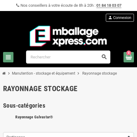
Nos conseillers à votre écoute de 8h à 20h :
01 84 18 03 07
person
Connexion
0
view_headline
search
chevron_right
chevron_right
Manutention - stockage et équipement
Rayonnage stockage
RAYONNAGE STOCKAGE
Sous-catégories
Rayonnage Galvastar®