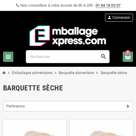
Nos conseillers à votre écoute de 8h à 20h :
01 84 18 03 07
person
Connexion
0
view_headline
search
chevron_right
chevron_right
chevron_right
Emballages alimentaires
Barquette alimentaire
Barquette sèche
BARQUETTE SÈCHE
Pertinence