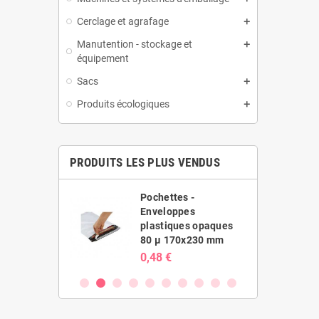
Cerclage et agrafage
Manutention - stockage et
équipement
Sacs
Produits écologiques
PRODUITS LES PLUS VENDUS
es -
Pochettes -
ppes
Enveloppes
ues opaques
plastiques opaques
20x410 mm
80 µ 170x230 mm
0,48 €