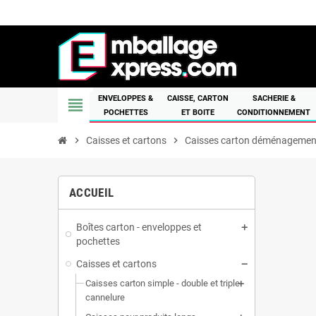
ENVELOPPES &
CAISSE, CARTON
SACHERIE &
view_headline
POCHETTES
ET BOITE
CONDITIONNEMENT
chevron_right
Caisses et cartons
chevron_right
Caisses carton déménagemen
ACCUEIL
Boîtes carton - enveloppes et
pochettes
Caisses et cartons
Caisses carton simple - double et triple
cannelure