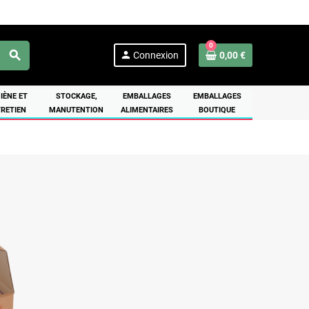
0
search
person
Connexion
0,00 €
IÈNE ET
STOCKAGE,
EMBALLAGES
EMBALLAGES
RETIEN
MANUTENTION
ALIMENTAIRES
BOUTIQUE