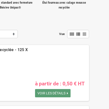
n standard avec fermeture
Étui fourreau avec calage mousse
dhésive Unipac®
recyclée
view_comfy
view_list
view_headline
Vue
ecyclée - 125 X
à partir de : 0,50 € HT
VOIR LES DÉTAILS