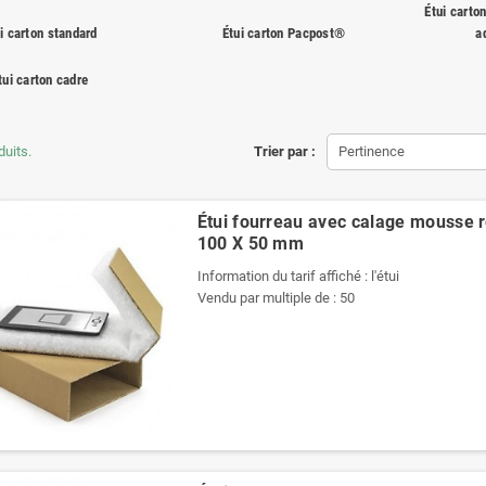
Étui carto
i carton standard
Étui carton Pacpost®
a
tui carton cadre
duits.
Trier par :
Pertinence
Étui fourreau avec calage mousse r
100 X 50 mm
Information du tarif affiché : l'étui
Vendu par multiple de : 50