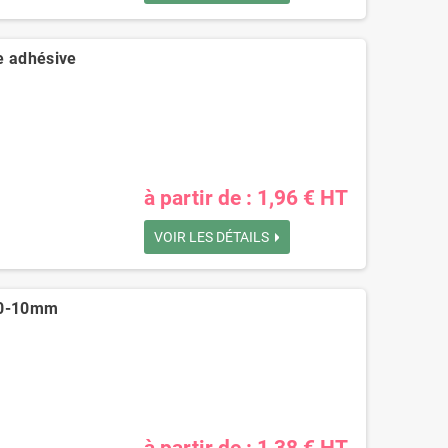
Pochettes -
Caisse carton
Enveloppes
palettisable C40 avec
plastiques opaques
couvercle 300 x 200 x
e adhésive
80 µ 230x325 mm
40 mm
0,73 €
0,40 €
à partir de : 1,96 € HT
VOIR LES DÉTAILS
 70-10mm
à partir de : 1,38 € HT