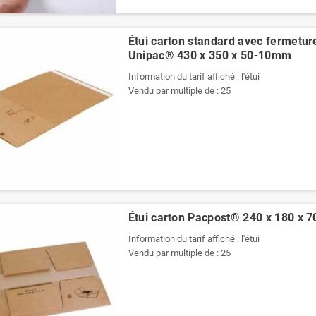
Pochettes -
Pochettes -
Enveloppes
Enveloppes
plastiques opaques
plastiques opaques
Étui carton standard avec fermetur
80 µ 400x520 mm
60 µ 700x900 mm
Unipac® 430 x 350 x 50-10mm
1,44 €
3,35 €
Information du tarif affiché : l'étui
Vendu par multiple de : 25
Étui carton Pacpost® 240 x 180 x
Information du tarif affiché : l'étui
Vendu par multiple de : 25