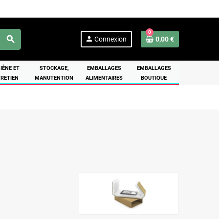
0
search
person
Connexion
0,00 €
IÈNE ET
STOCKAGE,
EMBALLAGES
EMBALLAGES
RETIEN
MANUTENTION
ALIMENTAIRES
BOUTIQUE