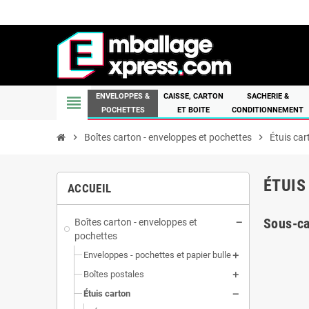
ENVELOPPES &
CAISSE, CARTON
SACHERIE &
view_headline
POCHETTES
ET BOITE
CONDITIONNEMENT
chevron_right
Boîtes carton - enveloppes et pochettes
chevron_right
Étuis car
ÉTUIS
ACCUEIL
Sous-ca
Boîtes carton - enveloppes et
pochettes
Enveloppes - pochettes et papier bulle
Boîtes postales
Étuis carton