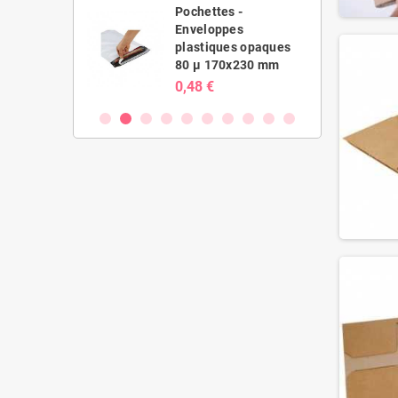
es -
Pochettes -
ppes
Enveloppes
ues opaques
plastiques opaques
20x410 mm
80 µ 170x230 mm
0,48 €