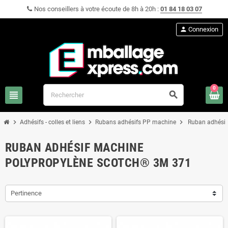
Nos conseillers à votre écoute de 8h à 20h :
01 84 18 03 07
person
Connexion
0
view_headline
search
chevron_right
chevron_right
chevron_right
Adhésifs - colles et liens
Rubans adhésifs PP machine
Ruban adhésif
RUBAN ADHÉSIF MACHINE
POLYPROPYLÈNE SCOTCH® 3M 371
Pertinence