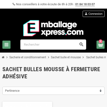
Nos conseillers à votre écoute de 8h à 20h :
01 84 18 03 07
person
Connexion
0
view_headline
search
chevron_right
chevron_right
chevron_right
Sacherie et conditionnement
Sachet bulle et mousse
Sachet bulles m
SACHET BULLES MOUSSE À FERMETURE
ADHÉSIVE
Pertinence